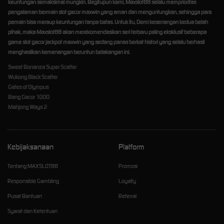
keuntungan semaksimal mungkin. Begitupun kami, Maxslot88 selalu memprioritas
pengalaman bermain slot gacor maxwin yang aman dan menguntungkan, sehingga para
pemain bisa meraup keuntungan tanpa batas. Untuk itu, Demi kesenangan kedua belah
pihak, maka Maxslot88 akan merekomendasikan seri terbaru paling eksklusif beberapa
game slot gacor jackpot maxwin yang sedang panas berkat histori yang selalu berhasil
menghasilkan kemenangan beruntun belakangan ini.
Sweet Bonanza Super Scatter
Wukong Black Scatter
Gates of Olympus
Bang Gacor 1000
Mahjong Ways 2
Kebijaksanaan
Platform
Tentang MAXSLOT88
Promosi
Responsible Gambling
Loyalty
Pusat Bantuan
Referral
Syarat dan Ketentuan