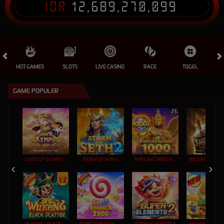
IDR
12,689,270,099
HOT GAMES
SLOTS
LIVE CASINO
RACE
TOGEL
OL
GAME POPULER
GATES OF OLYMPUS POP
STORM OF SETH 2
FORTUNE GARUDA 1000
WUKONG - BLACK SCATTER
SWEET BONANZA 2500
SUPER ELEMENTS 2