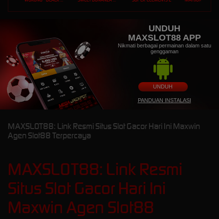
UNDUH
MAXSLOT88 APP
Nikmati berbagai permainan dalam satu
genggaman
UNDUH
PANDUAN INSTALASI
MAXSLOT88: Link Resmi Situs Slot Gacor Hari Ini Maxwin
Agen Slot88 Terpercaya
MAXSLOT88: Link Resmi
Situs Slot Gacor Hari Ini
Maxwin Agen Slot88