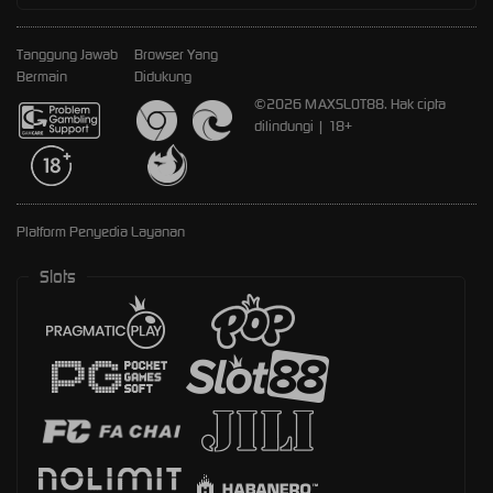
Tanggung Jawab
Browser Yang
Bermain
Didukung
©2026 MAXSLOT88. Hak cipta
dilindungi | 18+
Platform Penyedia Layanan
Slots