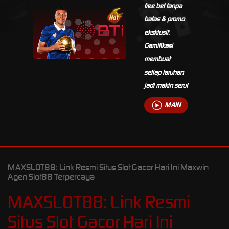
free bet tanpa
batas & promo
eksklusif.
Gamifikasi
membuat
setiap taruhan
jadi makin seru!
MAIN
MAXSLOT88: Link Resmi Situs Slot Gacor Hari Ini Maxwin
Agen Slot88 Terpercaya
MAXSLOT88: Link Resmi
Situs Slot Gacor Hari Ini