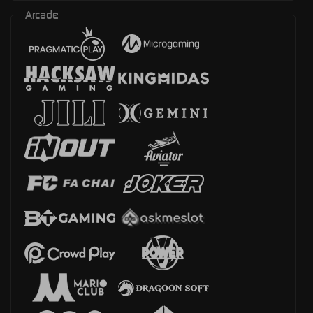
Arcade