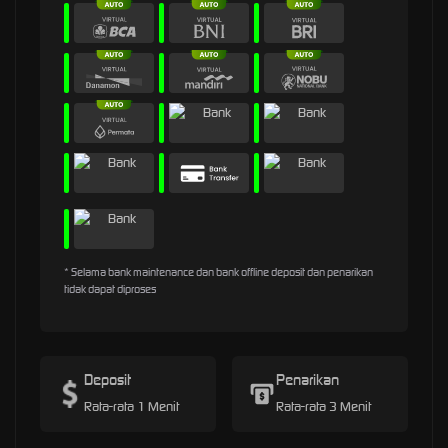
* Selama bank maintenance dan bank offline deposit dan penarikan
tidak dapat diproses
Deposit
Penarikan
Rata-rata 1 Menit
Rata-rata 3 Menit