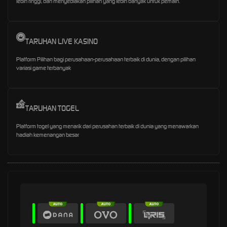
lebih tinggi, dan menyediakan pilihan yang lebih banyak untuk pemain.
TARUHAN LIVE KASINO
Platform Pilihan bagi perusahaan-perusahaan terbaik di dunia, dengan pilihan
variasi game terbanyak
TARUHAN TOGEL
Platform togel yang menarik dari perusahan terbaik di dunia yang menawarkan
hadiah kemenangan besar