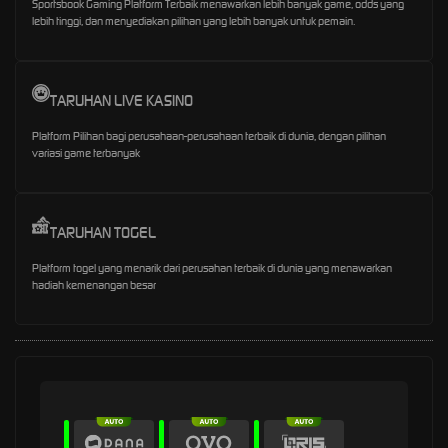
Sportsbook Gaming Platform Terbaik menawarkan lebih banyak game, odds yang
lebih tinggi, dan menyediakan pilihan yang lebih banyak untuk pemain.
TARUHAN LIVE KASINO
Platform Pilihan bagi perusahaan-perusahaan terbaik di dunia, dengan pilihan
variasi game terbanyak
TARUHAN TOGEL
Platform togel yang menarik dari perusahan terbaik di dunia yang menawarkan
hadiah kemenangan besar