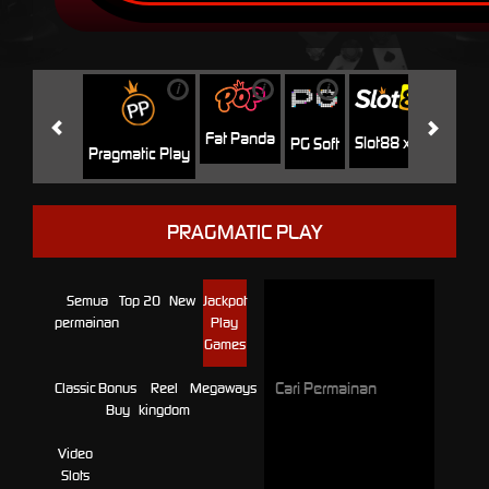
i
i
i
i
i
Facha
Fat Panda
Slot88 x PP
PG Soft
Pragmatic Play
PRAGMATIC PLAY
Semua
Top 20
New
Jackpot
permainan
Play
Games
Classic
Bonus
Reel
Megaways
Buy
kingdom
Video
Slots