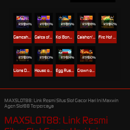
RTP
84%
RTP
80%
RTP
89%
RTP
88%
RTP
82%
Gameshow Party Jackpot Play
Gates of Dragon Jackpot Play
Koi Bonanza Jackpot Play
Caishen's Gems Jackpot Play
Fire Hot 20 Jackpot Play
RTP
89%
RTP
93%
RTP
84%
RTP
90%
Lions Dance Megaways Jackpot Play
House of Lions Megaways Jackpot Play
Egg Rush Jackpot Play
Crown of Fire Jackpot Play
MAXSLOT88: Link Resmi Situs Slot Gacor Hari Ini Maxwin
Agen Slot88 Terpercaya
MAXSLOT88: Link Resmi