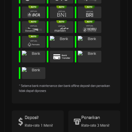
* Selama bank maintenance dan bank offline deposit dan penarikan
tidak dapat diproses
Deposit
Penarikan
Rata-rata 1 Menit
Rata-rata 3 Menit