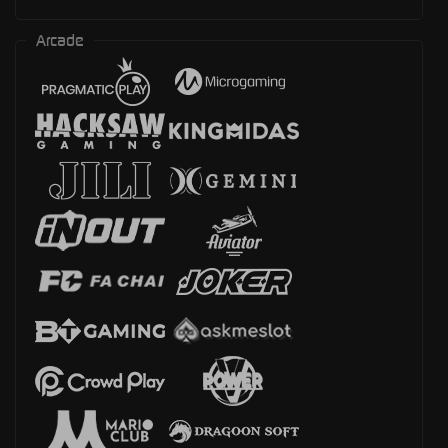
Arcade