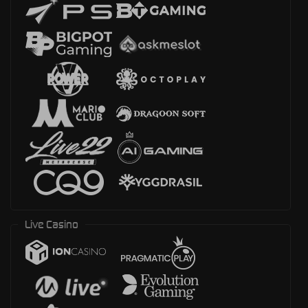
Live Casino