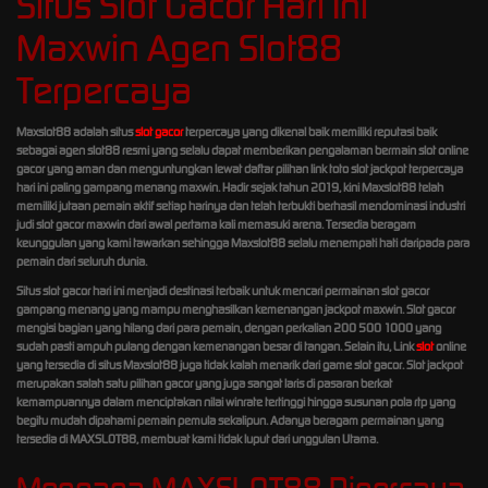
Situs Slot Gacor Hari Ini
Maxwin Agen Slot88
Terpercaya
Maxslot88 adalah situs
slot gacor
terpercaya yang dikenal baik memiliki reputasi baik
sebagai agen slot88 resmi yang selalu dapat memberikan pengalaman bermain slot online
gacor yang aman dan menguntungkan lewat daftar pilihan link toto slot jackpot terpercaya
hari ini paling gampang menang maxwin. Hadir sejak tahun 2019, kini Maxslot88 telah
memiliki jutaan pemain aktif setiap harinya dan telah terbukti berhasil mendominasi industri
judi slot gacor maxwin dari awal pertama kali memasuki arena. Tersedia beragam
keunggulan yang kami tawarkan sehingga Maxslot88 selalu menempati hati daripada para
pemain dari seluruh dunia.
Situs slot gacor hari ini menjadi destinasi terbaik untuk mencari permainan slot gacor
gampang menang yang mampu menghasilkan kemenangan jackpot maxwin. Slot gacor
mengisi bagian yang hilang dari para pemain, dengan perkalian 200 500 1000 yang
sudah pasti ampuh pulang dengan kemenangan besar di tangan. Selain itu, Link
slot
online
yang tersedia di situs Maxslot88 juga tidak kalah menarik dari game slot gacor. Slot jackpot
merupakan salah satu pilihan gacor yang juga sangat laris di pasaran berkat
kemampuannya dalam menciptakan nilai winrate tertinggi hingga susunan pola rtp yang
begitu mudah dipahami pemain pemula sekalipun. Adanya beragam permainan yang
tersedia di MAXSLOT88, membuat kami tidak luput dari unggulan Utama.