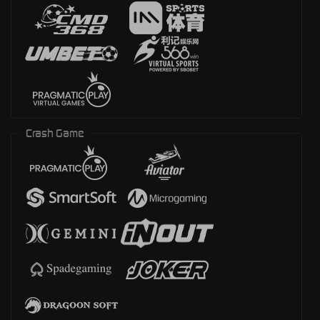
Crash Game