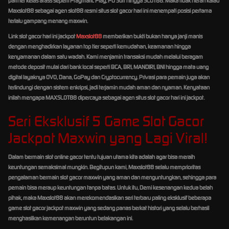
partner kelas atass seperti Pragmatic Play, PG Soft hingga SLOT88. Maka tidak heran kalau
Maxslot88 sebagai agen slot88 resmi situs slot gacor hari ini menempati posisi pertama
terlalu gampang menang maxwin.
Link slot gacor hari ini jackpot
Maxslot88
memberikan bukti bukan hanya janji manis
dengan menghadirkan layanan top tier seperti kemudahan, keamanan hingga
kenyamanan dalam satu wadah. Kami menjamin transaksi mudah melalui beragam
metode deposit mulai dari bank local seperti BCA, BRI, MANDIRI, BNI hingga mata uang
digital layaknya OVO, Dana, GoPay dan Cryptocurrency. Privasi para pemain juga akan
terlindungi dengan sistem enkripsi, jadi terjamin mudah aman dan nyaman. Kenyataan
inilah mengapa MAXSLOT88 dipercaya sebagai agen situs slot gacor hari ini jackpot.
Seri Eksklusif 5 Game Slot Gacor
Jackpot Maxwin yang Lagi Viral!
Dalam bermain slot online gacor tentu tujuan utama kita adalah agar bisa meraih
keuntungan semaksimal mungkin. Begitupun kami, Maxslot88 selalu memprioritas
pengalaman bermain slot gacor maxwin yang aman dan menguntungkan, sehingga para
pemain bisa meraup keuntungan tanpa batas. Untuk itu, Demi kesenangan kedua belah
pihak, maka Maxslot88 akan merekomendasikan seri terbaru paling eksklusif beberapa
game slot gacor jackpot maxwin yang sedang panas berkat histori yang selalu berhasil
menghasilkan kemenangan beruntun belakangan ini.