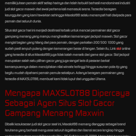
memiliki jutaan pemain aktif setiap harinya dan telah terbukti berhasil mendominasi industri
judi slot gacor maxwin dari awal pertama kali memasuki arena. Tersedia beragam
keunggulan yang kami tawarkan sehingga Maxslot88 selalu menempati hati daripada para
pemain dari seluruh dunia.
Situs slot gacor hari ini menjadi destinasi terbaik untuk mencari permainan slot gacor
gampang menang yang mampu menghasilkan kemenangan jackpot maxwin. Slot gacor
mengisi bagian yang hilang dari para pemain, dengan perkalian 200 500 1000 yang
sudah pasti ampuh pulang dengan kemenangan besar di tangan. Selain itu, Link
slot
online
yang tersedia di situs Maxslot88 juga tidak kalah menarik dari game slot gacor. Slot jackpot
merupakan salah satu pilihan gacor yang juga sangat laris di pasaran berkat
kemampuannya dalam menciptakan nilai winrate tertinggi hingga susunan pola rtp yang
begitu mudah dipahami pemain pemula sekalipun. Adanya beragam permainan yang
tersedia di MAXSLOT88, membuat kami tidak luput dari unggulan Utama.
Mengapa MAXSLOT88 Dipercaya
Sebagai Agen Situs Slot Gacor
Gampang Menang Maxwin
Dibalik kesuksesan judi slot gacor saat ini, Maxslot88 memang dianggap sebagai brand
terutama yang berhasil menguasai seluruh legalitas dan lisensi secara lengkap hingga