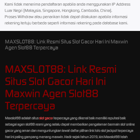
Kami tidak menerima pendaftaran apabila anda menggunakan IP Address
Luar Negri (Malaysia, Singapore, Hongkong, Cambodia, China).
Proses Withdraw atau penarikan tidak dapat dilakukan apabila informasi
rekening tertuju berbeda seperti informasi rekening pada database kami.
MAXSLOT88: Link Resmi Situs Slot Gacor Hari Ini Maxwin
Agen Slot88 Terpercaya
MAXSLOT88: Link Resmi
Situs Slot Gacor Hari Ini
Maxwin Agen Slot88
Terpercaya
Maxslot88 adalah situs
slot gacor
terpercaya yang dikenal baik memiliki reputasi baik
sebagai agen slot88 resmi yang selalu dapat memberikan pengalaman bermain slot online
gacor yang aman dan menguntungkan lewat daftar pilihan link toto slot jackpot terpercaya
hari ini paling gampang menang maxwin. Hadir sejak tahun 2019, kini Maxslot88 telah