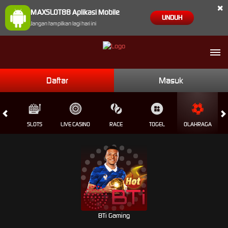
×
MAXSLOT88 Aplikasi Mobile
UNDUH
Jangan tampilkan lagi hari ini
Daftar
Masuk
MES
SLOTS
LIVE CASINO
RACE
TOGEL
OLAHRAGA
C
BTi Gaming