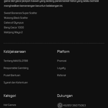
game slot gacor jackpot maxwin yang sedang panas berkat histori yang selalu berhasil
menghasilkan kemenangan beruntun belakangan ini.
Sweet Bonanza Super Scatter
Wukong Black Scatter
Gates of Olympus
Bang Gacor 1000
Mahjong Ways 2
Kebijaksanaan
Platform
Tentang MAXSLOT88
Promosi
Responsible Gambling
Loyalty
Pusat Bantuan
Referral
Syarat dan Ketentuan
Kategori
Dukungan
Hot Games
+6285136075063