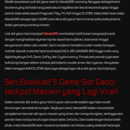
Dibalik kesuksesan judi slot gacor saat ini, Maxslot88 memang dianggap sebagai brand
terutama yang berhasil menguasai seluruh legalitas dan lisensi secara lengkap hingga
partner kelas atass seperti Pragmatic Play, PG Soft hingga SLOT88. Maka tidak heran kalau
Maxslot88 sebagai agen slot88 resmi situs slot gacor hari ini menempati posisi pertama
terlalu gampang menang maxwin.
Link slot gacor hari ini jackpot
Maxslot88
memberikan bukti bukan hanya janji manis
dengan menghadirkan layanan top tier seperti kemudahan, keamanan hingga
kenyamanan dalam satu wadah. Kami menjamin transaksi mudah melalui beragam
metode deposit mulai dari bank local seperti BCA, BRI, MANDIRI, BNI hingga mata uang
digital layaknya OVO, Dana, GoPay dan Cryptocurrency. Privasi para pemain juga akan
terlindungi dengan sistem enkripsi, jadi terjamin mudah aman dan nyaman. Kenyataan
inilah mengapa MAXSLOT88 dipercaya sebagai agen situs slot gacor hari ini jackpot.
Seri Eksklusif 5 Game Slot Gacor
Jackpot Maxwin yang Lagi Viral!
Dalam bermain slot online gacor tentu tujuan utama kita adalah agar bisa meraih
keuntungan semaksimal mungkin. Begitupun kami, Maxslot88 selalu memprioritas
pengalaman bermain slot gacor maxwin yang aman dan menguntungkan, sehingga para
pemain bisa meraup keuntungan tanpa batas. Untuk itu, Demi kesenangan kedua belah
pihak, maka Maxslot88 akan merekomendasikan seri terbaru paling eksklusif beberapa